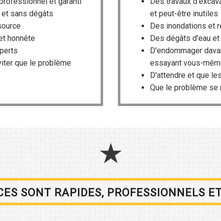
 professionnel et garanti
Des travaux d'excav
e et sans dégâts
et peut-être inutiles
source
Des inondations et 
 et honnête
Des dégâts d'eau et
xperts
D'endommager davant
viter que le problème
essayant vous-mêm
D'attendre et que 
Que le problème se 
CES SONT RAPIDES, PROFESSIONNELS E