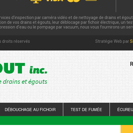
vices d'inspection par caméra vidéo et de nettoyage de drains et égout
ion de vos drains et égouts, leur déblocage par fichoir électrique, un test
pression d'eau ou le pompage par vacuum, nous vous fournirons un serv
 droits réservés
Stratégie Web par
S
R
DÉBOUCHAGE AU FICHOIR
TEST DE FUMÉE
ÉCUREU