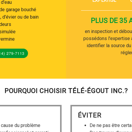
EXPERTISE
 d'eau
u de garage bouché
 d'évier ou de bain
PLUS DE 35 
deurs
en inspection et débou
ssimulée
possédons l'expertise 
 vermine
identifier la source d
régle
4) 279-7113
POURQUOI CHOISIR TÉLÉ-ÉGOUT INC.?
ÉVITER
la cause du problème
De ne pas être certa