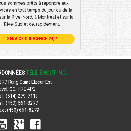
us sommes prêts à répondre aux
ences en tout temps du jour ou de la
 sur la Rive-Nord, à Montréal et sur la
Rive-Sud et ce, rapidement.
SERVICE D'URGENCE 24/7
RDONNÉES
TÉLÉ-ÉGOUT INC.
877 Rang Saint Elzéar Est
aval, QC, H7E 4P2
el : (514) 279-7113
el : (450) 661-8277
ax : (450) 661-8279