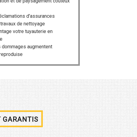
ation et de paysagement coûteux
réclamations d'assurances
 travaux de nettoyage
age votre tuyauterie en
e
les dommages augmentent
reproduise
T GARANTIS