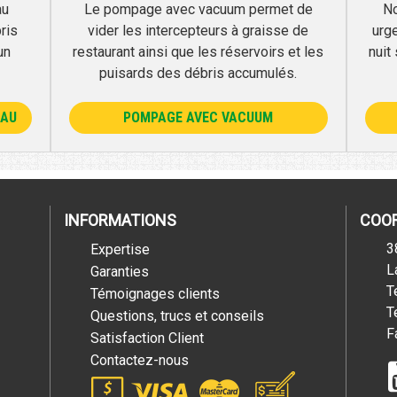
au
Le pompage avec vacuum permet de
No
ris
vider les intercepteurs à graisse de
urg
un
restaurant ainsi que les réservoirs et les
nuit
puisards des débris accumulés.
EAU
POMPAGE AVEC VACUUM
INFORMATIONS
COO
3
Expertise
L
Garanties
T
Témoignages clients
T
Questions, trucs et conseils
F
Satisfaction Client
Contactez-nous