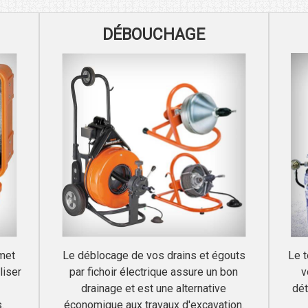
DÉBOUCHAGE
rmet
Le déblocage de vos drains et égouts
Le t
liser
par fichoir électrique assure un bon
v
drainage et est une alternative
dét
.
économique aux travaux d'excavation.