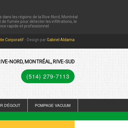
s dans les régions de la Rive-Nord, Montréal
 de fumée pour détecter les infiltrations, le
ice rapide et professionnel.
ite Corporatif
- Design par
Gabriel Aldama
IVE-NORD, MONTRÉAL, RIVE-SUD
(514) 279-7113
R D'ÉGOUT
POMPAGE VACUUM