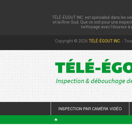
TÉLÉ-ÉGOUT INC. est spécialisé dans les ser
et la Rive-Sud. Que ce soit pour une inspect
nettoyage avec l'écureur à 
Copyright © 2026
TÉLÉ-ÉGOUT INC.
- Tous
INSPECTION PAR CAMÉRA VIDÉO