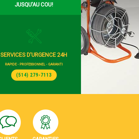
JUSQU'AU COU!
SERVICES D'URGENCE 24H
RAPIDE - PROFESSIONNEL - GARANTI
(514) 279-7113