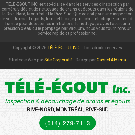
TÉLÉ-ÉGOUT INC. est spécialisé dans les services d'inspection par
caméra vidéo et de nettoyage de drains et égouts dans les régions de
la Rive-Nord, Montréal et la Rive-Sud. Que ce soit pour une inspection
de vos drains et égouts, leur déblocage par fichoir électrique, un test de
fumée pour détecter les infiltrations, le nettoyage avec l'écureur à
pression d'eau ou le pompage par vacuum, nous vous fournirons un
service rapide et professionnel.
Copyright © 2026
TÉLÉ-ÉGOUT INC.
- Tous droits réservés
Stratégie Web par
Site Corporatif
- Design par
Gabriel Aldama
RIVE-NORD, MONTRÉAL, RIVE-SUD
(514) 279-7113