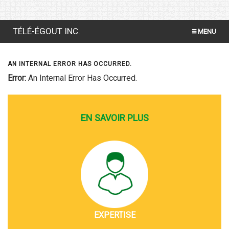
TÉLÉ-ÉGOUT INC.
MENU
INSPECTION PAR CAMÉRA VIDÉO
AN INTERNAL ERROR HAS OCCURRED.
DÉBOUCHAGE AU FICHOIR
Error:
An Internal Error Has Occurred.
TEST DE FUMÉE
EN SAVOIR PLUS
ÉCUREUR D'ÉGOUT
POMPAGE VACUUM
EXPERTISE