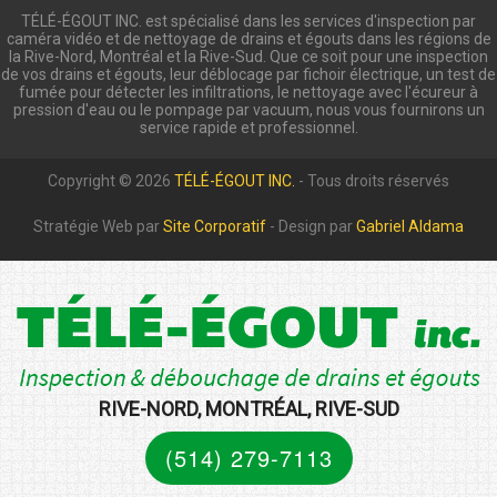
TÉLÉ-ÉGOUT INC. est spécialisé dans les services d'inspection par
caméra vidéo et de nettoyage de drains et égouts dans les régions de
la Rive-Nord, Montréal et la Rive-Sud. Que ce soit pour une inspection
de vos drains et égouts, leur déblocage par fichoir électrique, un test de
fumée pour détecter les infiltrations, le nettoyage avec l'écureur à
pression d'eau ou le pompage par vacuum, nous vous fournirons un
service rapide et professionnel.
Copyright © 2026
TÉLÉ-ÉGOUT INC.
- Tous droits réservés
Stratégie Web par
Site Corporatif
- Design par
Gabriel Aldama
RIVE-NORD, MONTRÉAL, RIVE-SUD
(514) 279-7113