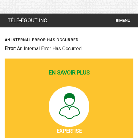
TÉLÉ-ÉGOUT INC.
MENU
INSPECTION PAR CAMÉRA VIDÉO
AN INTERNAL ERROR HAS OCCURRED.
DÉBOUCHAGE AU FICHOIR
Error:
An Internal Error Has Occurred.
TEST DE FUMÉE
EN SAVOIR PLUS
ÉCUREUR D'ÉGOUT
POMPAGE VACUUM
EXPERTISE