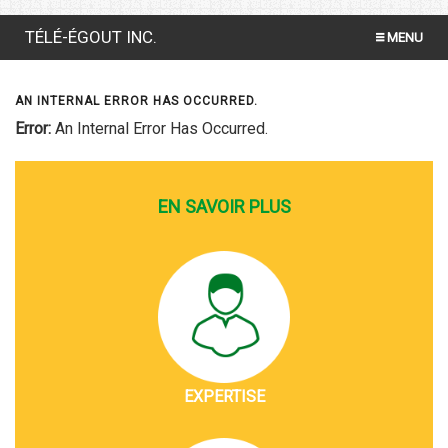
TÉLÉ-ÉGOUT INC.
MENU
INSPECTION PAR CAMÉRA VIDÉO
AN INTERNAL ERROR HAS OCCURRED.
DÉBOUCHAGE AU FICHOIR
Error:
An Internal Error Has Occurred.
TEST DE FUMÉE
EN SAVOIR PLUS
ÉCUREUR D'ÉGOUT
POMPAGE VACUUM
EXPERTISE