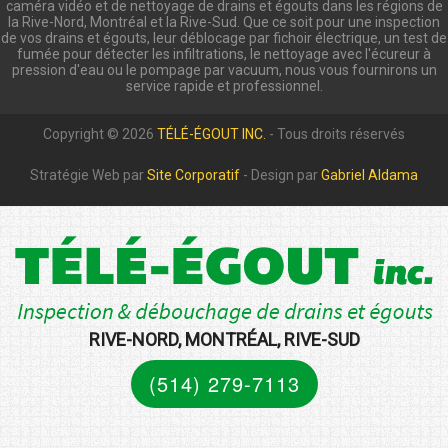
caméra vidéo et de nettoyage de drains et égouts dans les régions de
la Rive-Nord, Montréal et la Rive-Sud. Que ce soit pour une inspection
de vos drains et égouts, leur déblocage par fichoir électrique, un test de
fumée pour détecter les infiltrations, le nettoyage avec l'écureur à
pression d'eau ou le pompage par vacuum, nous vous fournirons un
service rapide et professionnel.
Copyright © 2026
TÉLÉ-ÉGOUT INC.
- Tous droits réservés
Stratégie Web par
Site Corporatif
- Design par
Gabriel Aldama
RIVE-NORD, MONTRÉAL, RIVE-SUD
(514) 279-7113